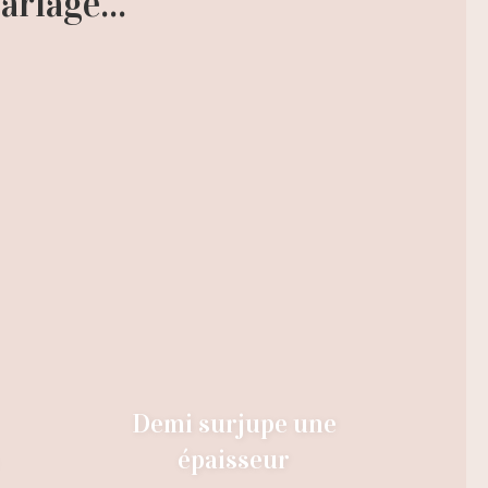
riage...
Demi surjupe une
épaisseur