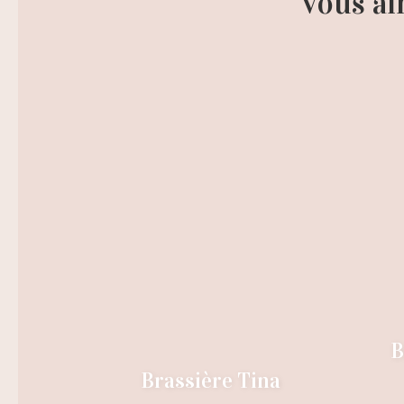
Vous ai
B
Brassière Tina