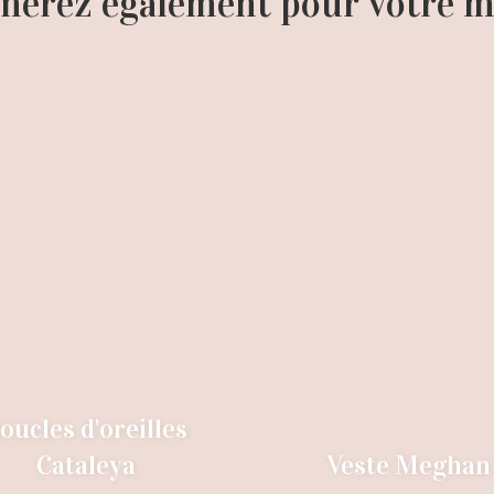
merez également pour votre ma
oucles d'oreilles
Cataleya
Veste Meghan